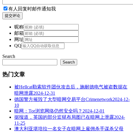
有人回复时邮件通知我
提交评论
昵称
邮箱
网址
QQ
Search
Search
热门文章
被Hellcat勒索软件团伙攻击后，施耐德电气被盗数据在
暗网泄露
2024-12-31
德国警方摧毁了大型暗网交易平台Crimenetwork
2024-12-
10
暗网：Tor浏览网络仍然安全吗？
2024-12-01
据报道，英国的部分监狱布局图已在暗网上泄露
2024-
11-25
澳大利亚堪培拉一名女子在暗网上雇佣杀手谋杀父母