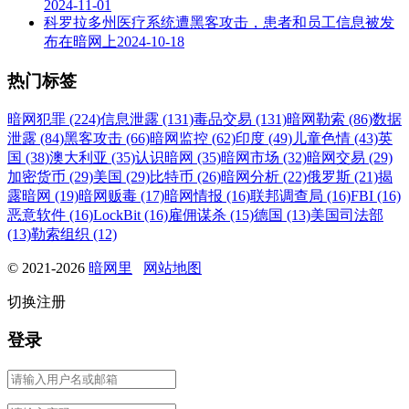
2024-11-01
科罗拉多州医疗系统遭黑客攻击，患者和员工信息被发
布在暗网上
2024-10-18
热门标签
暗网犯罪 (224)
信息泄露 (131)
毒品交易 (131)
暗网勒索 (86)
数据
泄露 (84)
黑客攻击 (66)
暗网监控 (62)
印度 (49)
儿童色情 (43)
英
国 (38)
澳大利亚 (35)
认识暗网 (35)
暗网市场 (32)
暗网交易 (29)
加密货币 (29)
美国 (29)
比特币 (26)
暗网分析 (22)
俄罗斯 (21)
揭
露暗网 (19)
暗网贩毒 (17)
暗网情报 (16)
联邦调查局 (16)
FBI (16)
恶意软件 (16)
LockBit (16)
雇佣谋杀 (15)
德国 (13)
美国司法部
(13)
勒索组织 (12)
© 2021-2026
暗网里
网站地图
切换注册
登录