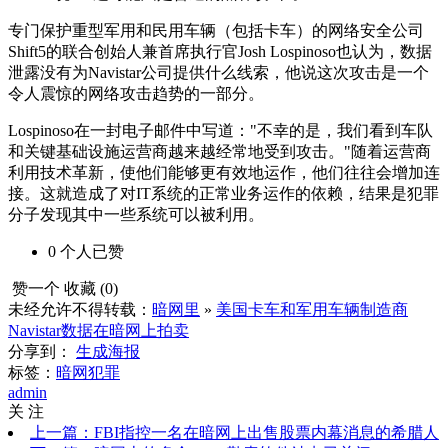
专门保护重型军用和民用车辆（包括卡车）的网络安全公司
Shift5的联合创始人兼首席执行官Josh Lospinoso也认为，数据
泄露没有为Navistar公司提供什么线索，他说这次攻击是一个
令人震惊的网络攻击趋势的一部分。
Lospinoso在一封电子邮件中写道："不幸的是，我们看到车队
和关键基础设施运营商越来越经常地受到攻击。"随着运营商
利用技术革新，使他们能够更有效地运作，他们往往会增加连
接。这就造成了对IT系统的正常业务运作的依赖，结果是犯罪
分子发现其中一些系统可以被利用。
0
个人
已赞
赞一个
收藏 (
0
)
未经允许不得转载：
暗网里
»
美国卡车和军用车辆制造商
Navistar数据在暗网上拍卖
分享到：
生成海报
标签：
暗网犯罪
admin
关 注
上一篇：FBI指控一名在暗网上出售股票内幕消息的希腊人