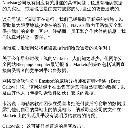
Navistar公司没有回应有关泄漏的具体问题，也没有确认数据
的真实性，或者说它是由先前披露的5月发生的攻击造成的。
该公司说："调查正在进行，我们已经采取了积极的措施，以
帮助最大限度地减少潜在的影响。Navistar致力于系统安全和
保护我们的企业、客户、经销商、员工和合作伙伴的信息，我
们认真对待这一责任。"
据报道，泄密网站将被盗数据推销给受害者的竞争对手
关于今年早些时候上线的Marketo，人们知之甚少。但网络安
全网站BleepingComputer最近报道，Marketo的策略包括试图直
接向受害者的竞争对手出售数据。
网络安全软件公司Emsisoft的威胁分析师布雷特-卡洛（Brett
Callow）说，该网站似乎在出售其运营商自己窃取的数据，以
及由其他人（包括勒索软件团伙）获取的数据。
卡洛说，与勒索软件团伙在受害者拒绝付款后将窃取的数据泄
露到他们自己的网站上的情况相比，纳威司达公司的文件在
Marketo上的出现几乎没有说明原始攻击的情况。
Callow说："这可能只是普通的黑客攻击"。