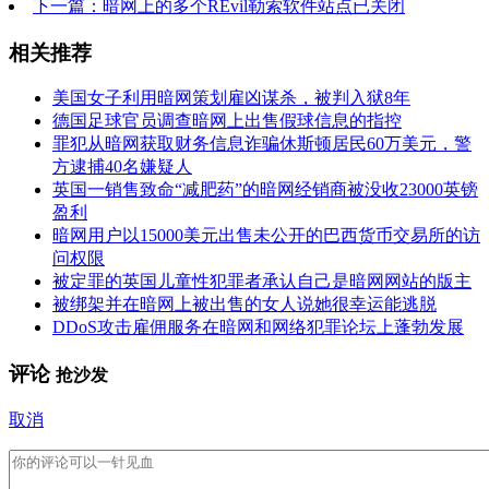
下一篇：暗网上的多个REvil勒索软件站点已关闭
相关推荐
美国女子利用暗网策划雇凶谋杀，被判入狱8年
德国足球官员调查暗网上出售假球信息的指控
罪犯从暗网获取财务信息诈骗休斯顿居民60万美元，警
方逮捕40名嫌疑人
英国一销售致命“减肥药”的暗网经销商被没收23000英镑
盈利
暗网用户以15000美元出售未公开的巴西货币交易所的访
问权限
被定罪的英国儿童性犯罪者承认自己是暗网网站的版主
被绑架并在暗网上被出售的女人说她很幸运能逃脱
DDoS攻击雇佣服务在暗网和网络犯罪论坛上蓬勃发展
评论
抢沙发
取消