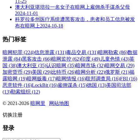
11-25
澳大利亚堪培拉一名女子在暗网上雇佣杀手谋杀父母
2024-11-01
科罗拉多州医疗系统遭黑客攻击，患者和员工信息被发
布在暗网上
2024-10-18
热门标签
暗网犯罪 (224)
信息泄露 (131)
毒品交易 (131)
暗网勒索 (86)
数据
泄露 (84)
黑客攻击 (66)
暗网监控 (62)
印度 (49)
儿童色情 (43)
英
国 (38)
澳大利亚 (35)
认识暗网 (35)
暗网市场 (32)
暗网交易 (29)
加密货币 (29)
美国 (29)
比特币 (26)
暗网分析 (22)
俄罗斯 (21)
揭
露暗网 (19)
暗网贩毒 (17)
暗网情报 (16)
联邦调查局 (16)
FBI (16)
恶意软件 (16)
LockBit (16)
雇佣谋杀 (15)
德国 (13)
美国司法部
(13)
勒索组织 (12)
© 2021-2026
暗网里
网站地图
切换注册
登录