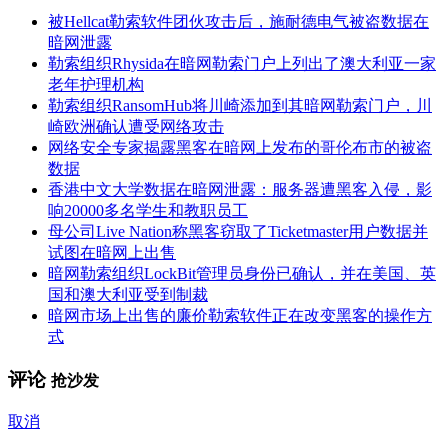
被Hellcat勒索软件团伙攻击后，施耐德电气被盗数据在
暗网泄露
勒索组织Rhysida在暗网勒索门户上列出了澳大利亚一家
老年护理机构
勒索组织RansomHub将川崎添加到其暗网勒索门户，川
崎欧洲确认遭受网络攻击
网络安全专家揭露黑客在暗网上发布的哥伦布市的被盗
数据
香港中文大学数据在暗网泄露：服务器遭黑客入侵，影
响20000多名学生和教职员工
母公司Live Nation称黑客窃取了Ticketmaster用户数据并
试图在暗网上出售
暗网勒索组织LockBit管理员身份已确认，并在美国、英
国和澳大利亚受到制裁
暗网市场上出售的廉价勒索软件正在改变黑客的操作方
式
评论
抢沙发
取消