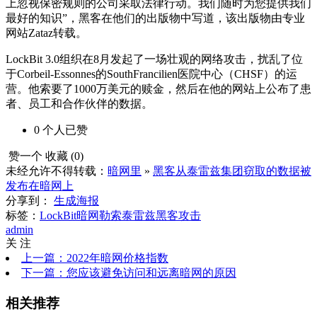
上忽视保密规则的公司采取法律行动。我们随时为您提供我们
最好的知识”，黑客在他们的出版物中写道，该出版物由专业
网站Zataz转载。
LockBit 3.0组织在8月发起了一场壮观的网络攻击，扰乱了位
于Corbeil-Essonnes的SouthFrancilien医院中心（CHSF）的运
营。他索要了1000万美元的赎金，然后在他的网站上公布了患
者、员工和合作伙伴的数据。
0
个人
已赞
赞一个
收藏 (
0
)
未经允许不得转载：
暗网里
»
黑客从泰雷兹集团窃取的数据被
发布在暗网上
分享到：
生成海报
标签：
LockBit
暗网勒索
泰雷兹
黑客攻击
admin
关 注
上一篇：2022年暗网价格指数
下一篇：您应该避免访问和远离暗网的原因
相关推荐