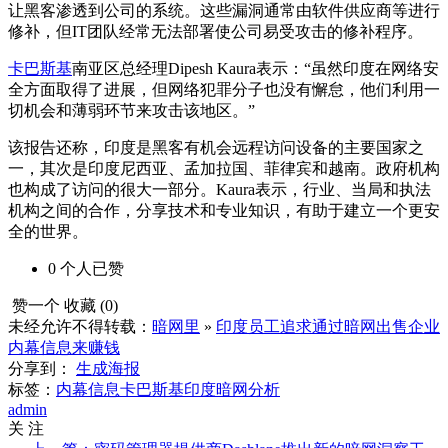
让黑客渗透到公司的系统。这些漏洞通常由软件供应商等进行
修补，但IT团队经常无法部署使公司易受攻击的修补程序。
卡巴斯基
南亚区总经理Dipesh Kaura表示：“虽然印度在网络安
全方面取得了进展，但网络犯罪分子也没有懈怠，他们利用一
切机会和薄弱环节来攻击该地区。”
该报告还称，印度是黑客有机会远程访问设备的主要国家之
一，其次是印度尼西亚、孟加拉国、菲律宾和越南。政府机构
也构成了访问的很大一部分。Kaura表示，行业、当局和执法
机构之间的合作，分享技术和专业知识，有助于建立一个更安
全的世界。
0
个人
已赞
赞一个
收藏 (
0
)
未经允许不得转载：
暗网里
»
印度员工追求通过暗网出售企业
内幕信息来赚钱
分享到：
生成海报
标签：
内幕信息
卡巴斯基
印度
暗网分析
admin
关 注