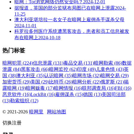
暗网：Tor浏览网络仍然安全吗？
2024-12-01
据报道，英国的部分监狱布局图已在暗网上泄露
2024-
11-25
澳大利亚堪培拉一名女子在暗网上雇佣杀手谋杀父母
2024-11-01
科罗拉多州医疗系统遭黑客攻击，患者和员工信息被发
布在暗网上
2024-10-18
热门标签
暗网犯罪 (224)
信息泄露 (131)
毒品交易 (131)
暗网勒索 (86)
数据
泄露 (84)
黑客攻击 (66)
暗网监控 (62)
印度 (49)
儿童色情 (43)
英
国 (38)
澳大利亚 (35)
认识暗网 (35)
暗网市场 (32)
暗网交易 (29)
加密货币 (29)
美国 (29)
比特币 (26)
暗网分析 (22)
俄罗斯 (21)
揭
露暗网 (19)
暗网贩毒 (17)
暗网情报 (16)
联邦调查局 (16)
FBI (16)
恶意软件 (16)
LockBit (16)
雇佣谋杀 (15)
德国 (13)
美国司法部
(13)
勒索组织 (12)
© 2021-2026
暗网里
网站地图
切换注册