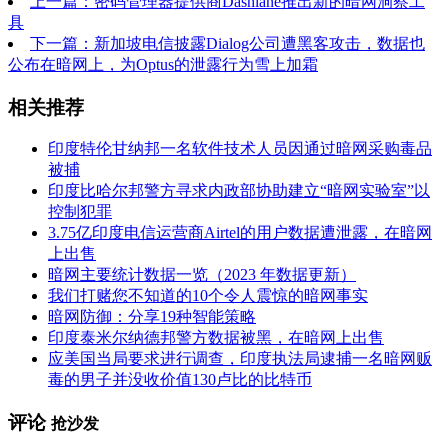
上一篇：密码管理器提供商Dashlane推出新的暗网洞察工
具
下一篇：新加坡电信披露Dialog公司遭黑客攻击，数据也
公布在暗网上，为Optus的泄露行为雪上加霜
相关推荐
印度特伦甘纳邦一名软件技术人员因通过暗网采购毒品
被捕
印度比哈尔邦警方寻求内政部协助建立“暗网实验室”以
控制犯罪
3.75亿印度电信运营商Airtel的用户数据遭泄露，在暗网
上出售
暗网主要统计数据一览（2023 年数据更新）
我们打赌您不知道的10个令人震惊的暗网事实
暗网防御：分享19种智能策略
印度泰米尔纳德邦警方数据被黑，在暗网上出售
应美国当局要求进行调查，印度执法局逮捕一名暗网贩
毒的男子并没收价值130卢比的比特币
评论
抢沙发