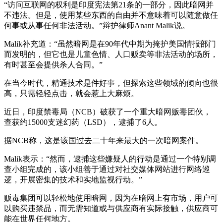
“访问互联网的权利是印度宪法第21条的一部分，因此暗网并
不违法。但是，使用某些东西的自由并不意味着可以随意做任
何事或从事任何非法活动。”辩护律师Anant Malik说。
Malik补充道：“虽然暗网是在90年代中期为掩护美国情报部门
而发明的，但它也是儿童色情、人口贩卖等非法活动的场所，
有时甚至会提供杀人合同。”
在当今时代，精通技术是件好事，但探索这些领域的倾向也很
高，只需轻轻点击，就会惹上大麻烦。
近日，印度禁毒局（NCB）破获了一个重大暗网贩毒团伙，
查获约15000支迷幻药（LSD），逮捕了6人。
据NCB称，这是该国过去二十年来最大的一次暗网案件。
Malik表示：“然而，逮捕这些嫌疑人的行动是通过一个特别调
查小组完成的，该小组善于通过对社交媒体网站进行网络巡
逻，开展密集的技术和实地监视行动。”
贩毒集团可以轻松地使用暗网，因为在暗网上有市场，用户可
以购买违禁品，而无需知道或与供应商有实际接触，供应商可
能在世界任何地方。