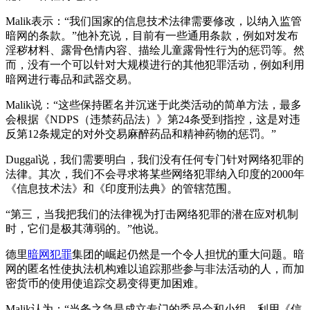
Malik表示：“我们国家的信息技术法律需要修改，以纳入监管
暗网的条款。”他补充说，目前有一些通用条款，例如对发布
淫秽材料、露骨色情内容、描绘儿童露骨性行为的惩罚等。然
而，没有一个可以针对大规模进行的其他犯罪活动，例如利用
暗网进行毒品和武器交易。
Malik说：“这些保持匿名并沉迷于此类活动的简单方法，最多
会根据《NDPS（违禁药品法）》第24条受到指控，这是对违
反第12条规定的对外交易麻醉药品和精神药物的惩罚。”
Duggal说，我们需要明白，我们没有任何专门针对网络犯罪的
法律。其次，我们不会寻求将某些网络犯罪纳入印度的2000年
《信息技术法》和《印度刑法典》的管辖范围。
“第三，当我把我们的法律视为打击网络犯罪的潜在应对机制
时，它们是极其薄弱的。”他说。
德里
暗网犯罪
集团的崛起仍然是一个令人担忧的重大问题。暗
网的匿名性使执法机构难以追踪那些参与非法活动的人，而加
密货币的使用使追踪交易变得更加困难。
Malik认为：“当务之急是成立专门的委员会和小组，利用《信