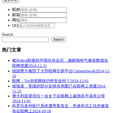
昵称
邮箱
网址
QQ
Search
Search
热门文章
被Hellcat勒索软件团伙攻击后，施耐德电气被盗数据在
暗网泄露
2024-12-31
德国警方摧毁了大型暗网交易平台Crimenetwork
2024-12-
10
暗网：Tor浏览网络仍然安全吗？
2024-12-01
据报道，英国的部分监狱布局图已在暗网上泄露
2024-
11-25
澳大利亚堪培拉一名女子在暗网上雇佣杀手谋杀父母
2024-11-01
科罗拉多州医疗系统遭黑客攻击，患者和员工信息被发
布在暗网上
2024-10-18