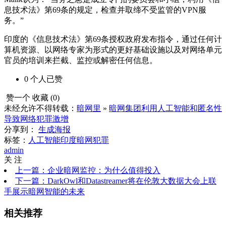
息技术法》第69条的规定，检查并取缔不受监管的VPN服
务。”
印度的《信息技术法》第69条授权政府发布指令，通过任何计
算机资源、以网络专家为形式的更好基础设施以及对网络单元
官员的培训来拦截、监控或解密任何信息。
0
个人
已赞
赞一个
收藏 (
0
)
未经允许不得转载：
暗网里
»
暗网集团利用人工智能和匿名性
导致网络犯罪激增
分享到：
生成海报
标签：
人工智能
印度
暗网犯罪
admin
关 注
上一篇：企业暗网监控：为什么值得投入
下一篇：DarkOwl和Datastreamer将在伦敦大数据大会上联
手展示暗网智能的未来
相关推荐