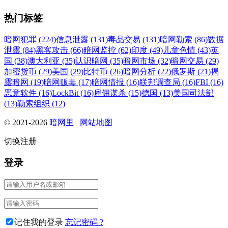
热门标签
暗网犯罪 (224)
信息泄露 (131)
毒品交易 (131)
暗网勒索 (86)
数据
泄露 (84)
黑客攻击 (66)
暗网监控 (62)
印度 (49)
儿童色情 (43)
英
国 (38)
澳大利亚 (35)
认识暗网 (35)
暗网市场 (32)
暗网交易 (29)
加密货币 (29)
美国 (29)
比特币 (26)
暗网分析 (22)
俄罗斯 (21)
揭
露暗网 (19)
暗网贩毒 (17)
暗网情报 (16)
联邦调查局 (16)
FBI (16)
恶意软件 (16)
LockBit (16)
雇佣谋杀 (15)
德国 (13)
美国司法部
(13)
勒索组织 (12)
© 2021-2026
暗网里
网站地图
切换注册
登录
记住我的登录
忘记密码 ?